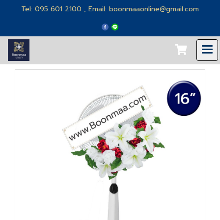
Tel: 095 601 2100 , Email: boonmaaonline@gmail.com