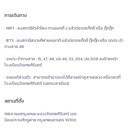
การเดินทาง
· MRT : ลงสถานีหัวลำโพง ทางออกที่ 2 แล้วต่อรถแท๊กซี่ หรือ ตุ๊กตุ๊ก
· BTS : ลงสถานีสนามกีฬาแห่งชาติ แล้วต่อรถแท๊กซี่ ตุ๊กตุ๊ก หรือ รถประจำ
ทางสาย 48
· รถประจำทางสาย : 15, 47, 48, ปอ.48, 53, 204, ปอ.508 ลงป้ายหน้า
โรงเรียนวัดเทพศิรินทร์
· รถยนต์ส่วนตัว : สามารถเข้ามาจอดได้ที่ลานหน้าสุสานหลวง หรือจอดที่
โรงเรียนวัดเทพศิรินทร์
(นอกเวลาเรียน)
สถานที่ตั้ง
1464 ถนนกรุงเกษม แขวงวัดเทพศิรินทร์ เขต
ป้อมปราบศัตรูพ่าย กรุงเทพมหานคร 10100