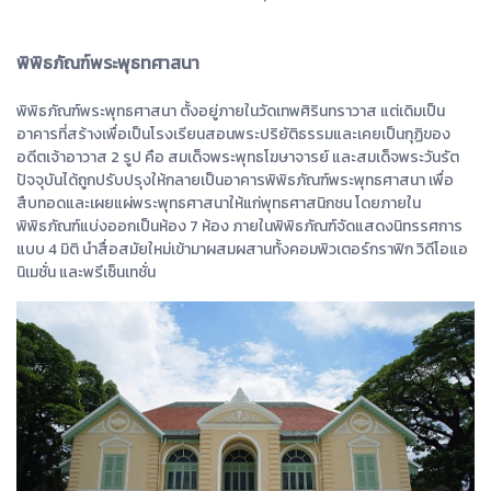
พิพิธภัณฑ์พระพุธทศาสนา
พิพิธภัณฑ์พระพุทธศาสนา ตั้งอยู่ภายในวัดเทพศิรินทราวาส แต่เดิมเป็น
อาคารที่สร้างเพื่อเป็นโรงเรียนสอนพระปริยัติธรรมและเคยเป็นกุฏิของ
อดีตเจ้าอาวาส 2 รูป คือ สมเด็จพระพุทธโฆษาจารย์ และสมเด็จพระวันรัต
ปัจจุบันได้ถูกปรับปรุงให้กลายเป็นอาคารพิพิธภัณฑ์พระพุทธศาสนา เพื่อ
สืบทอดและเผยแผ่พระพุทธศาสนาให้แก่พุทธศาสนิกชน โดยภายใน
พิพิธภัณฑ์แบ่งออกเป็นห้อง 7 ห้อง ภายในพิพิธภัณฑ์จัดแสดงนิทรรศการ
แบบ 4 มิติ นำสื่อสมัยใหม่เข้ามาผสมผสานทั้งคอมพิวเตอร์กราฟิก วิดีโอแอ
นิเมชั่น และพรีเซ็นเทชั่น