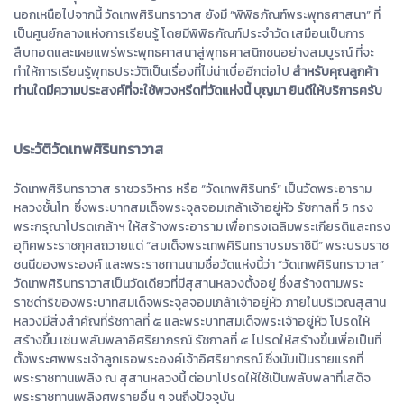
นอกเหนือไปจากนี้ วัดเทพศิรินทราวาส ยังมี “พิพิธภัณฑ์พระพุทธศาสนา” ที่
เป็นศูนย์กลางแห่งการเรียนรู้ โดยมีพิพิธภัณฑ์ประจำวัด เสมือนเป็นการ
สืบทอดและเผยแพร่พระพุทธศาสนาสู่พุทธศาสนิกชนอย่างสมบูรณ์ ที่จะ
ทำให้การเรียนรู้พุทธประวัติเป็นเรื่องที่ไม่น่าเบื่ออีกต่อไป
สำหรับคุณลูกค้า
ท่านใดมีความประสงค์ที่จะใช้พวงหรีดที่วัดแห่งนี้ บุญมา ยินดีให้บริการครับ
ประวัติวัดเทพศิรินทราวาส
วัดเทพศิรินทราวาส ราชวรวิหาร หรือ “วัดเทพศิรินทร์” เป็นวัดพระอาราม
หลวงชั้นโท ซึ่งพระบาทสมเด็จพระจุลจอมเกล้าเจ้าอยู่หัว รัชกาลที่ 5 ทรง
พระกรุณาโปรดเกล้าฯ ให้สร้างพระอาราม เพื่อทรงเฉลิมพระเกียรติและทรง
อุทิศพระราชกุศลถวายแด่ “สมเด็จพระเทพศิรินทราบรมราชินี” พระบรมราช
ชนนีของพระองค์ และพระราชทานนามชื่อวัดแห่งนี้ว่า “วัดเทพศิรินทราวาส”
วัดเทพศิรินทราวาสเป็นวัดเดียวที่มีสุสานหลวงตั้งอยู่ ซึ่งสร้างตามพระ
ราชดำริของพระบาทสมเด็จพระจุลจอมเกล้าเจ้าอยู่หัว ภายในบริเวณสุสาน
หลวงมีสิ่งสำคัญที่รัชกาลที่ ๕ และพระบาทสมเด็จพระเจ้าอยู่หัว โปรดให้
สร้างขึ้น เช่น พลับพลาอิศริยาภรณ์ รัชกาลที่ ๕ โปรดให้สร้างขึ้นเพื่อเป็นที่
ตั้งพระศพพระเจ้าลูกเธอพระองค์เจ้าอิศริยาภรณ์ ซึ่งนับเป็นรายแรกที่
พระราชทานเพลิง ณ สุสานหลวงนี้ ต่อมาโปรดให้ใช้เป็นพลับพลาที่เสด็จ
พระราชทานเพลิงศพรายอื่น ๆ จนถึงปัจจุบัน