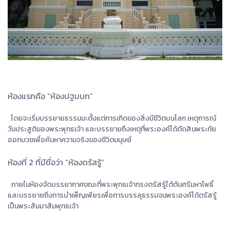
ห้องแรกคือ “ห้องปฐมบท”
โดยจะเริ่มบรรยายธรรมมะตั้งแต่การเกิดของสิ่งมีชีวิตบนโลก เหตุการณ์
วันประสูติของพระพุทธเจ้า และบรรยายถึงเหตุที่พระองค์ได้ตัดสินพระทัย
ออกบวชเพื่อค้นหาความจริงของชีวิตมนุษย์
ห้องที่ 2 ที่มีชื่อว่า “ห้องตรัสรู้”
ภายในห้องจัดบรรยากาศขณะที่พระพุทธเจ้าทรงตรัสรู้ใต้ต้นศรีมหาโพธิ์
และบรรยายถึงการบำเพ็ญเพียรเพื่อการบรรลุธรรมจนพระองค์ได้ตรัสรู้
เป็นพระสัมมาสัมพุทธเจ้า