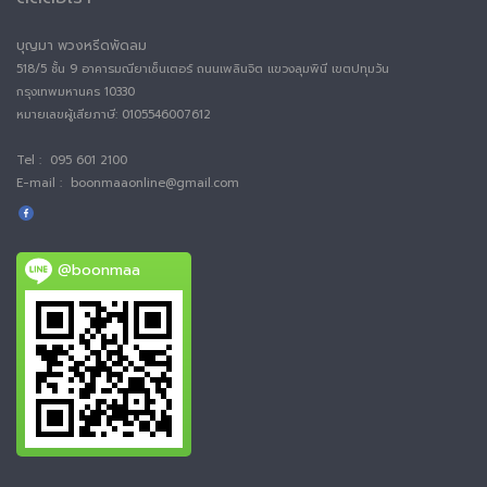
บุญมา พวงหรีดพัดลม
518/5 ชั้น 9 อาคารมณียาเซ็นเตอร์ ถนนเพลินจิต แขวงลุมพินี เขตปทุมวัน
กรุงเทพมหานคร 10330
หมายเลขผู้เสียภาษี:
0105546007612
Tel : 095 601 2100
E-mail : boonmaaonline@gmail.com
@boonmaa