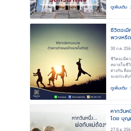
ดูเพิ่มเติม
ชีวิตจะม
พวงหรีด
30 ก.ค. 25
ชีวิตจะมีค
หมายในชีวิต
ต่างกัน คือ
จะยกระดับช
รวมทั้ง เป้
ดูเพิ่มเติม
เราเป็นได้ม
อย่างไรที่
หรือสร้างกำ
สำเร็จได้จริ
หากวันหน
กับเป้าหมายใ
โดย บุญ
ตั้งเป้าหมาย
เข็มทิศ มุ่
ให้ตรงทิศทา
27 มิ.ย. 25