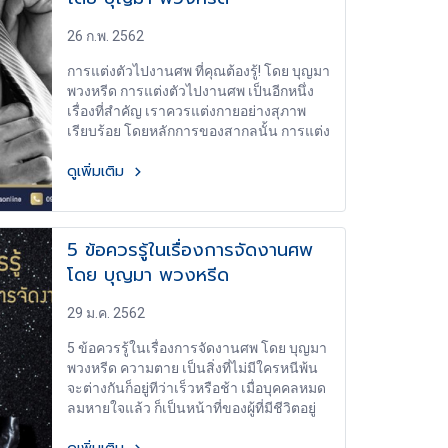
เบญจมาศ ดอกเบญจมาศสีขาว สำหรับ
ประเทศจีนแล้ว ให้ความหมายว่า “สัจจะ”
26 ก.พ. 2562
หรือพูดง่ายๆ ก็คือ “ความจริงแท้” หากเป็น
การแต่งตัวไปงานศพ ที่คุณต้องรู้! โดย บุญมา
แถบยุโรปจะให้ความหมายว่า “ความตาย”
พวงหรีด การแต่งตัวไปงานศพ เป็นอีกหนึ่ง
เมื่อนำมาประดับในงานศพ จึงแฝงไปด้วย
เรื่องที่สำคัญ เราควรแต่งกายอย่างสุภาพ
ความหมาย ข้อคิดเตือนสติว่า “ความตาย คือ
เรียบร้อย โดยหลักการของสากลนั้น การแต่ง
สัจจะ ที่มนุษย์ทุกคนไม่สามารถหลีกเลี่ยงได้”
ตัวไปงานศพ นิยมใส่สูทผูกเนคไท ชุดที่ใส่ไป
ดอกเยอบีร่า ดอกเยอบีร่า ในแง่ความรัก มัก
ดูเพิ่มเติม
ร่วมงานควรจะต้องเป็นสีดำ หรือหากไม่มี
ให้ความหมายว่า “ความรักที่มั่นคง ซื่อตรง”
อาจจะใส่เป็นสีเทา ขาว แซมได้บ้างนิด
เมื่อนำมาประดับไว้ในงานศพ จึงเสมือน
หน่อย แต่ต้องยังอยู่ในความเรียบร้อยสุภาพ
“การมอบความรักที่ซื่อสัตย์ และความจงรัก
ดังนั้นเราจึงควรนึกถึงกาลเทศะใน การแต่ง
ภักดีให้ผู้ล่วงลับที่จากไปแล้วตลอดกาล” ดอก
5 ข้อควรรู้ในเรื่องการจัดงานศพ
ตัวไปงานศพ อยู่เสมอ 1.เลือกชุดให้เหมาะสม
กุหลาบ ดอกกุหลาบ มีความหมายเน้นเฉพาะ
โดย บุญมา พวงหรีด
2.เลือกเสื้อผ้าสีดำหรือสีเข้ม 3.ความยาว
ในเรื่องรัก หลากสีสัน จึงมีหลายความหมาย
แขนเสื้อ 4.การเลือกรองเท้า 5.การเลือก
แต่ถึงอย่างไร เมื่อนำมาประดับไว้ในงานศพ
เนคไท 6.สวมเครื่องประดับเรียบง่าย 7.ดู
29 ม.ค. 2562
ก็สามารถเป็นตัวแทนบอกเล่าความรู้สึก
สภาพอากาศ สุดท้ายนี้หากใครที่สนใจจะสั่ง
ความรักอันงดงาม ที่มอบให้ดวงวิญญาณได้
5 ข้อควรรู้ในเรื่องการจัดงานศพ โดย บุญมา
ซื้อพวงหรีดพัดลมกับทางร้านบุญมาพวงหรีด
เช่นกัน ดอกไฮเดรนเยีย ดอกไฮเดรนเยีย มี
พวงหรีด ความตาย เป็นสิ่งที่ไม่มีใครหนีพ้น
พัดลมก็สามารถติดต่อได้ที่
ความหมายสั้นๆ ว่า “ขอบคุณ” จึงมักคุ้นตา
จะต่างกันก็อยู่ทีว่าเร็วหรือช้า เมื่อบุคคลหมด
https://www.boonmaa.com หรือ
ในพิธีวิวาห์ ที่บ่าวสาวกำลังขอบคุณกันและ
ลมหายใจแล้ว ก็เป็นหน้าที่ของผู้ที่มีชีวิตอยู่
https://www.facebook.com/boonmaaonli
กันนั่นเอง แต่เมื่อมาอยู่ในงานศพ ก็จะให้
จะดำเนินเกี่ยวกับ พิธีศพ ตามหลักประเพณี
ne กันเลยนะครับ
ความหมายอีกหลายรูปแบบ คือ “ขอบคุณ