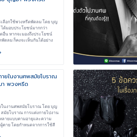
็นโมฆะ 6.การแก้ไข ไม่ว่าจะ
 ลบ ตก เติม แก้ไขเปลี่ยนแปลง
พินัยกรรมทำได้ด้วยมือตนเอง แล้ว
เลือกใช้พวงหรีดพัดลม โดย บุญ
่อหรือเซ็นกำกับไว้ ไม่ลงชื่อกำกับ
ด ได้มอบประโยชน์มากกว่า
ม่สมบูรณ์เฉพาะที่แก้ไข
ดอื่น หากจะมองถึงประโยชน์
ตรงนั้น ไม่เสียไปทั้งฉบับ
พัดลม ก็คงจะเห็นกันได้อย่าง
อนำไปเปรียบเทียบกับพวงหรีด
 เพราะพวงหรีดพัดลมมีคุณค่าใน
ีดที่ไม่ใช่เพียงแค่ใช้สำหรับ
ะแสดงความเคารพ ไว้อาลัยใน
ชั่วระยะเวลาที่มีงานศพเท่านั้น
กายในงานศพสมัยโบราณ
หมดจากพิธีศพ พวงหรีดพัดลมก็นำ
มา พวงหรีด
ชน์เป็นพัดลม เป็นเครื่องใช้
ว่าใครก็สามารถนำไปใช้ได้ เพียง
อกไม้ประดิษฐ์และของตกแต่งที่
ี่หน้ากระจังพัดลมออกง่าย ๆ
ยในงานศพสมัยโบราณ โดย บุญ
นำไปใช้ประโยชน์ให้ความเย็น
ด สมัยโบราณ การแต่งกายไปงาน
 หลัง งานแล้วทางเจ้าภาพ และ
นหลายแบบตามอายุและความ
ใช้อย่างไรก็ได้ตามแต่ใจ
กับผู้ตาย โดยกำหนดจากการใช้สี
กัน 3 สี คือ สีดำ สีขาว และสีม่วง