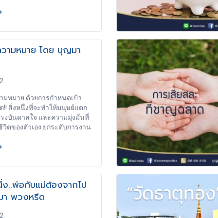
ีความหมาย โดย บุญมา
62
วามหมาย ด้วยการกำหนดเป้า
!! สิ่งหนึ่งที่จะทำให้มนุษย์แตก
แรงบันดาลใจ และความมุ่งมั่นที่
ีวิตของตัวเอง ยกระดับการงาน
าหมายในชีวิต และความเชื่อว่า
ากกว่าที่เราเป็นอยู่ แล้วเราจะทำ
จะดึงศักยภาพของตนเองออกมา
ลังใจให้ตัวเองก้าวไปสู่ความ
ง เราจะเห็นได้ว่าทุกอย่างขึ้นอยู่
ึ่ง..พ่อกับแม่ต้องจากไป
นชีวิตที่เราตั้งไว้ ถ้าเราไม่ได้
มา พวงหรีด
อะไรไว้เลยก็เหมือนเรือที่ไม่มี
งหน้าไปโดยไม่ได้ปรับหางเสือเรือ
ง เรือจึงลอยไปเรื่อยๆ ไร้จุด
62