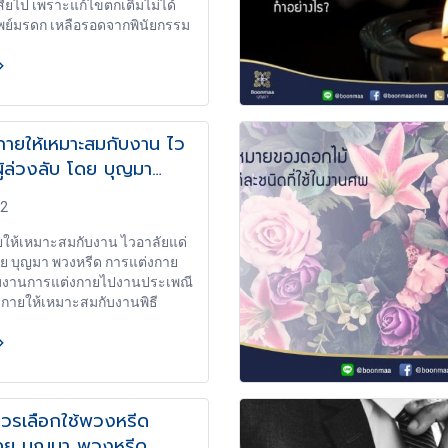
สียไป เพราะแก้ไขตกเติมไม่ได้
ัพย์มรดก เหลือรอดจากพินัยกรรม
นผู้ที่ไม่ได้ทำพินัยกรรมไว้ มรดก
าทโดยธรรม ถ้ามี หากไม่มี ก็ตก
นดินหรือของรัฐ 1.ต้องทำเป็น
ทำเป็นหนังสือ ใช้ภาษาไทย หรือ
็ได้ (มีสำเนาเก็บไว้ด้วย สำเนา
กายให้เหมาะสมกับงาน ไว
ก็ได้) 2.เขียนด้วยลายมือของตัว
ผู้ล่วงลับ โดย บุญมา
อย่าใช้คนอื่นเขียน อย่าใช้วิธี
็นโมฆะ) ใครเขียนหนังสือไม่ได้
.จะมีพยานหรือไม่มีก็ได้ กฎหมาย
62
แต่ถ้าจะให้บุคคลที่ไว้วางใจ
ให้เหมาะสมกับงาน ไวอาลัยแด่
่ายๆ)เป็นพยานซัก 2 คนก็ดี
โดย บุญมา พวงหรีด การแต่งกาย
ถียงภายหลังว่า ไม่ได้ทำ
ับงานการแต่งกายไปงานประเพณี
หรือคนเซ็นปลอม แล้วไม่มีพยาน
กายให้เหมาะสมกับงานพิธี
ืนยัน 4.ต้องลงวัน เดือน ปี ขณะ
การแสดงถึงความเคารพ ความ
พิสูจน์ความสามารถของผู้ทำ
วามศรัทธา และความเคารพต่อ
ว่าไม่เลอะเลือนฟั่นเฟือนในเวลา
ดงาน การแต่งกายไปงานศพ ควร
้ พิสูจน์ทราบ การทำพินัยกรรม
อผ้าชุดสีดำ เพื่อเป็นการไว้อาลัย
งฉบับอื่น ถ้าหากมี ขืนไม่ลงวันที
ย ไม่ควรสวมเสื้อผ้าสีสันฉูดฉาด
ฆะ 5.ต้องลงลายมือชื่อหรือเซ็น
ควรเลือกใช้พวงหรีด
เหมือนการไม่เกียรติทั้งผู้ตาย
นัยกรรม ใช้ลายพิมพ์นิ้วมือ หรือ
ดย บุญมา พวงหรีด
ผู้จัดงาน
อย่างอื่นไม่ได้เด็ดขาด ไม่ลงชื่อ