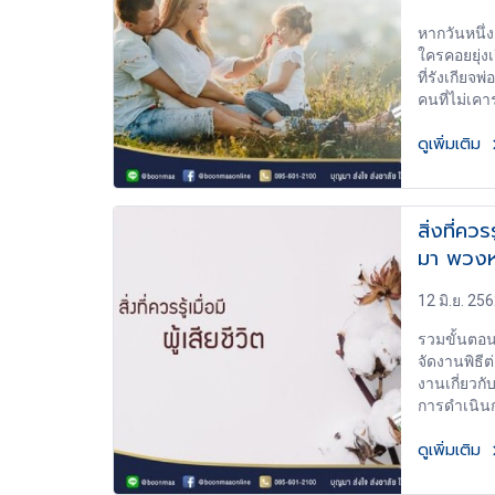
หมายปลายทา
หากวันหนึ่ง
ยังไม่พอ ก
ใครคอยยุ่งเ
ชีวิตของตัว
ที่รังเกียจ
เป้าหมายที่
คนที่ไม่เคา
ต้องการเปล
- อย่าเลือก
เลิกพร่ำบ่
ดูเพิ่มเติม
ของเขาเอง 
กำหนดชีวิตใ
คนที่ไม่เคา
ในชีวิตของ
เอง จะมีใจเ
จริงๆนั้นคื
คนที่ให้อภั
สิ่งที่ควร
เขาจะให้อภ
มา พวงห
12 มิ.ย. 25
รวมขั้นตอน
จัดงานพิธีต่
งานเกี่ยวกับ
การดำเนินกา
อวัยวะ การ
ดูเพิ่มเติม
สมาชิกเสีย
รดน้ำศพ แ
หลวงอาบศ