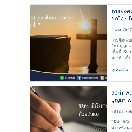
หลวงอาบศพ
การฝังศพ
ทำบุญ ๗ วั
ยังไง? 
ศพ ▶พิธีท
ศพ ▶พิธีฌ
เพลิงศพแบบ
9 พ.ค. 2562
อังคาร
การฝังศพบน
โดย บุญมา 
เห็นนี้ เรี
ท้องฟ้า เป็
จะจัดขึ้นก่
ดูเพิ่มเติม
เห็นนี้ เรี
ท้องฟ้า โ
ชำแหละศพให
ตะวันรุ่ง เ
วิธีทำ พ
ยกเว้นเด็กอ
บุญมา พ
ที่ตายจากโร
ในเจดีย์หร
ตำแหน่งสูงๆ
18 เม.ย 25
วิธีทำ พินั
พวงหรีด ผล