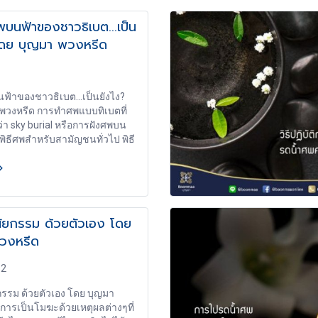
 ▶พิธีสวดพระอภิธรรมศพ ▶พิธี
บนฟ้าของชาวธิเบต...เป็น
น ๕๐ วัน ๑๐๐ วัน ▶การบรรจุเก็บ
โดย บุญมา พวงหรีด
ำบุญบำเพ็ญกุศลในวันฌาปนกิจ
าปนกิจศพ การขอรับพระราชทาน
ฟอร์ม ▶การเก็บอัฐิ ▶พิธีลอย
ฟ้าของชาวธิเบต...เป็นยังไง?
พวงหรีด การทำศพแบบทิเบตที่
ยกว่า sky burial หรือการฝังศพบน
นพิธีศพสำหรับสามัญชนทั่วไป พิธี
อนตะวันรุ่ง การทำศพแบบทิเบตที่
ยกว่า sky burial หรือการฝังศพบน
ดยมีพระลามะดูแลและคอย
้นกแร้งกินพิธีจะจัดขึ้นก่อน
ป็นพิธีศพสำหรับสามัญชนทั่วไป
ินัยกรรม ด้วยตัวเอง โดย
ายุต่ำกว่า 18 ปี สตรีตั้งครรภ์ คน
วงหรีด
คติดต่อหรืออุบัติเหตุ ส่วนการฝัง
ือเผาจะสงวนไว้สำหรับพระงามะ
เท่านั้น
62
ยกรรม ด้วยตัวเอง โดย บุญมา
การเป็นโมฆะด้วยเหตุผลต่างๆที่