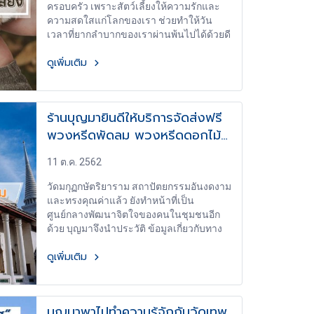
ครอบครัว เพราะสัตว์เลี้ยงให้ความรักและ
ความสดใสแก่โลกของเรา ช่วยทำให้วัน
เวลาที่ยากลำบากของเราผ่านพ้นไปได้ด้วยดี
ดูเพิ่มเติม
ร้านบุญมายินดีให้บริการจัดส่งฟรี
พวงหรีดพัดลม พวงหรีดดอกไม้
ประดิษฐ์ และพวงหรีดหนังสือ ไป
11 ต.ค. 2562
ยังวัดมกุฏกษัตริยาราม
วัดมกุฏกษัตริยาราม สถาปัตยกรรมอันงดงาม
และทรงคุณค่าแล้ว ยังทำหน้าที่เป็น
ศูนย์กลางพัฒนาจิตใจของคนในชุมชนอีก
ด้วย บุญมาจึงนำประวัติ ข้อมูลเกี่ยวกับทาง
วัด และยังบริการส่งฟรี พวงหรีดพัดลม
ดูเพิ่มเติม
พวงหรีดดอกไม้ประดิษฐ์ และพวงหรีด
หนังสือ ถึงวัด
บุญมาพาไปทำความรู้จักกับวัดเทพ