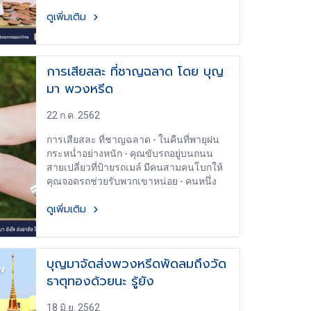
ไหร่ แต่ถ้าหากทำหนักจนเสียสุขภาพแล้วล่ะ
ดูเพิ่มเติม
ก็ ค่ารักษาพยาบาลก็แพงหูฉี่ ดีไม่ดีเราจะเสีย
ชีวิตเอาได้อีกด้วย
การเสียสละ ที่ชาญฉลาด โดย บุญ
มา พวงหรีด
22 ก.ค. 2562
การเสียสละ ที่ชาญฉลาด - ในคืนที่พายุฝน
กระหน่ำอย่างหนัก - คุณขับรถอยู่บนถนน
สายเปลี่ยวที่ป้ายรถเมล์ มีคนสามคนโบกให้
คุณจอดรถช่วยรับพวกเขาหน่อย - คนหนึ่ง
เป็นคนแก่กำลังป่วยหนักที่ต้องถึงโรง
ดูเพิ่มเติม
พยาบาลอย่างเร็วที่สุด - อีกคนหนึ่งเป็นหมอที่
เคยช่วยชีวิตคุณไว้นี่เป็นโอกาสเหมาะที่สุดที่
คุณจะได้ตอบแทนบุญคุณเขา - ส่วนคน
สุดท้ายเป็นหญิงสาวที่คุณใฝ่ฝันอยากขอเขา
บุญมาจัดส่งพวงหรีดพัดลมถึงวัด
แต่งงานที่สุด - แต่รถคุณรับได้อีกแค่คนเดียว
ธาตุทองด้วยนะ รู้ยัง
คุณจะเลือกใคร - ในกลุ่มคนสองร้อยคนที่ถูก
ตั้งคำถาม มีอยู่แค่คนเดียวที่ตอบไม่เหมือน
คนอื่นเขาไม่ได้บอกเหตุผลในการให้คำตอบ
18 มิ.ย. 2562