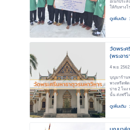
อเนกประสงค
ให้กับทางโร
ดูเพิ่มเติม
วัดพระศร
(พระอาร
ส่ง พวง
4 พ.ย. 2562
บุญมาร้านพ
พวงหรีดพัดล
บ่าย 2 โมง
นั้น ส่งฟรีไม
ดูเพิ่มเติม
บุญมาส่