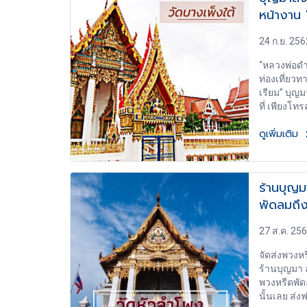
หน้างาน 
24 ก.ย. 256
“หลวงพ่อดำ”
ท่องเที่ยว
เรียม” บุญ
ที่ เพียงโทร
ดูเพิ่มเติม
ร้านบุญม
พัดลมถึ
27 ส.ค. 25
จัดส่งพวงห
ร้านบุญมา ล
พวงหรีดพัด
นั้นเลย ส่งฟ