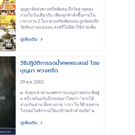
ของเขา เขาแค่บอกว่า - เอากุญแจรถให้คุณ
บุญมาจัดส่งพวงหรีดพัดลม ถึงวัดธาตุทอง
หมอ ให้เขารีบขับรถพาคนแก่ที่ป่วยหนักไป
ภายในวันเดียวกัน เพียงลูกค้าสั่งซื้อภายใน
โรงพยาบาลส่วนผมก็จะลงจากรถ ไปยืนเป็น
เวลาบ่าย 2 ใมง พวงหรีดพัดลมจะถูกจัดส่งถึง
เพื่อนของหญิงสาวที่ผมใฝ่ฝันแล้วรอรถเมล์
วัดทันงานแน่นอน ส่งฟรีไม่มีค่าใช้จ่ายเพิ่ม
ด้วยกัน" - ทุกๆคนที่ผมรู้จักยอมรับว่านี่เป็นคำ
เติม
ตอบที่ดีที่สุด แต่ไม่ค่อยมีคนคิดถึงวิธีนี้ (รวม
ดูเพิ่มเติม
ทั้งผมด้วย) - นั่นอาจเป็นเพราะว่าเรามักไม่
ค่อยคิดที่จะยอมทิ้งสิ่งที่ได้เปรียบจากการ
ครอบครองของเรา (ในกรณีนี้คือกุญแจรถ) -
บางครั้ง หากเรายอมสลัดความดื้อรั้นของ
วิธีปฏิบัติการรดน้ำศพพระสงฆ์ โดย
เรา สลัดทิ้งความใจแคบของเรา ลดความ
บุญมา พวงหรีด
เห็นแก่ประโยชน์ส่วนตนเป็นใหญ่ของเรา
หรือการยอมละทิ้งสิ่งที่เราได้เปรียบอยู่ออก
29 พ.ค. 2562
ไปบ้าง - เราอาจจะได้มากกว่าสิ่งที่เราเสีย
สละไป
๑. นั่งคุกเข่าตามเพศกราบเบญจางคประดิษฐ์
๓ ครั้ง พร้อมกับนึกขอขมาโทษว่า “หากได้
ล่วงเกินท่าน ทั้งทางกาย วาจา ใจ ก็ดี ขอท่าน
โปรดอโหสิกรรมให้แก่ข้าพเจ้าด้วยเถิด” ๒.
เมื่อขอขมาโทษเสร็จแล้ว พึงถือภาชนะด้วย
ดูเพิ่มเติม
ทั้งสองเทน้ำรดลงที่ฝ่ามือขวาของศพ พร้อม
กับนึกในใจว่า “ร่างกายที่ตามแล้วนี้ ย่อมเป็น
อโหสิกรรมไม่มีโทษ เหมือนน้ำที่รดแล้ว