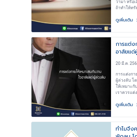
ว่ามา หรือเ
ถ้าทำให้ทร
หรือกลายเป็
ดูเพิ่มเติม
ก็ตกแก่ทาย
เป็นของแผ่
เอกสาร คือ
ต่างประเทศก
การแต่ง
ถ่ายเอกสาร
อาลัยแด่
เองทั้งฉบับ 
พิมพ์ (จะเป
พวงหรีด
หมดสิทธิ์ 3
20 มี.ค. 25
ไม่ห้ามไว้ 
การแต่งกาย
(ไม่ทันตายง
ผู้ล่วงลับ 
ป้องกันใครเ
ให้เหมาะก
พินัยกรรม 
เราควรแต่ง
ตัวเป็นๆมาย
เพราะเป็น
ที่ทำ เพื่อ
ดูเพิ่มเติม
เชื่อถือ ค
พินัยกรรม 
สถานที่จั
นั้น หรือใช
แต่งด้วยเสื้
ก่อนหรือหลั
ให้กับผู้ตา
จะตกเป็นโม
ทำไมจึง
เพราะเปรียบ
ชื่อ ผู้ทำพิ
พัดลม โ
และเจ้าภาพ
เครื่องหมาย