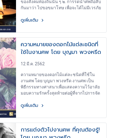
ของสังคมท้องถิ่นนั้น ๆ ๒. การรดน้ำศพถือสืบ
กันมาว่า ไปขอขมาโทษ เพื่อจะได้ไม่มีเวรภัย
ต่อกัน ๓. นิยมรดเฉพาะท่านผู้มีอายุสูงกว่า
ดูเพิ่มเติม
หรือรุ่นราวคราว เดียวกันเท่านั้น ๔. ผู้มีอายุ
มากกว่าผู้ตาม ก็ไปร่วมงานให้กำลังใจเจ้า
ภาพ แต่ไม่นิยมรดน้ำศพ
ความหมายของดอกไม้แต่ละชนิดที่
ใช้ในงานศพ โดย บุญมา พวงหรีด
12 มี.ค. 2562
ความหมายของดอกไม้แต่ละชนิดที่ใช้ใน
งานศพ โดย บุญมา พวงหรีด งานศพ เป็น
พิธีกรรมทางศาสนาเพื่อแสดงความไว้อาลัย
มอบความรักครั้งสุดท้ายต่อผู้ที่จากไปการจัด
งานศพให้สวยงามสมเกียรติจึงเป็นเรื่อง
ดูเพิ่มเติม
จำเป็น เพื่อให้เหมาะสมกับคุณงามความดีที่ผู้
เสียชีวิตเคยทำมา การประดับประดาด้วย
ดอกไม้จึงเป็นที่นิยม เพราะดอกไม้แต่ละชนิด
ที่ตกแต่งอย่างปราณีต ได้สอดแทรกไปด้วย
การแต่งตัวไปงานศพ ที่คุณต้องรู้!
ความหมายที่ลึกซึ้ง มาดูกันว่าดอกไม้แต่ละ
โดย บุญมา พวงหรีด
ชนิดให้ความหมายกันว่าอย่างไรบ้าง ดอก