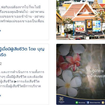
ง เพราะฉะนั้น ขยันอย่างเดียว
..พ่อกับแม่ต้องจากไป ก็จะไม่มี
่อนอื่น เราต้องกำหนดเป้าหมายใน
รื่องของคุณอีกต่อไป - อย่าพาคน
เองให้ชัดเจนก่อน ซึ่งจะต้องเป็น
พ่อแม่ของเขาเองเข้าบ้าน - อย่าคบ
เฉพาะเจาะจงที่สุดว่า เรา
รพรักพ่อแม่ของเขาเองเป็นเพื่อน
ี่ยนแปลงอะไรในชีวิตบ้าง แล้ว
ชายหรือหญิงที่โกรธแค้นพ่อแม่
นกับโชคชะตาฟ้าลิขิต หันมา
- มาเป็นภรรยาหรือสามีเพราะ
ห้ชัดเจนว่า เป้าหมายที่แท้จริง
รพรักแม้แต่ - พ่อแม่ของตัวเขา
เราคืออะไร และสิ่งที่เราต้องการ
คารพรักคนอื่นได้ยังไง? - เพราะ
ออะไร
ยแม้แต่พ่อแม่ของตัวเองยังไม่ได้ -
รู้เมื่อมีผู้เสียชีวิต โดย บุญ
ัยใครคนอื่นได้ยังไง
รีด
62
 และการดำเนินการ รวมทั้งการ
างๆ เมื่อมีผู้เสียชีวิต และต้องจัด
ผู้เสียชีวิต ▶การแจ้งเสียชีวิต
รเมื่อผู้เสียชีวิตมีการบริจาค
ขอรับเงินสงเคราะห์ศพเมื่อ
ชีวิต (ฌาปนกิจสงเคราะห์) ▶พิธี
ละการอาบน้ำ(พระราชทาน) น้ำ
พการขอรับพระราชทานน้ำ