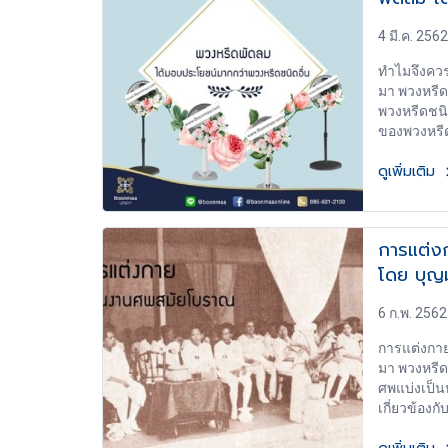
เซ็นชื่อ เป
4 มี.ค. 2562
เป็นการขูด
อื่นๆ ผู้ทำ
ทำไมจึงควร
ลง ลายมือชื
มา พวงหรี
ตรงไหน ก็ไ
พวงหรีดชนิ
เปลี่ยนแปลง
ของพวงหรีด
ชัดเจนเมื่
ดูเพิ่มเติม
ชนิดอื่น ๆ
ตัวของพวงหร
ประดับ แล
พิธีศพเพียง
การแต่ง
หลังจากที่
โดย บุญ
มาใช้ประโย
ไฟฟ้าที่ไม่
แค่แกะเอาด
6 ก.พ. 2562
ตกแต่งอยู่ท
การแต่งกา
เท่านั้นก็
มา พวงหรี
สบายต่อได้
ศพแบ่งเป็
ญาติจะนำไป
เกี่ยวข้อง
เสื้อผ้าต่าง