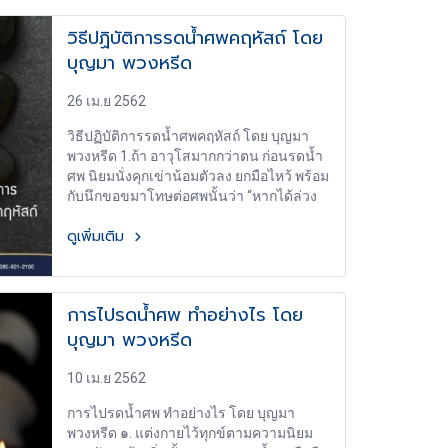
ฉะนั้น” ๓. เมื่อรดเสร็จแล้ว กราบ
วิธีปฏิบัติการรดน้ำศพคฤหัสถ์ โดย
เบญจางคประดิษฐ์อีก ๓ ครั้ง พร้อมกับนึกอธิ
บุญมา พวงหรีด
ฐานว่า “ขอจงไปสู่สุคติเถิด”
26 เม.ย 2562
วิธีปฏิบัติการรดน้ำศพคฤหัสถ์ โดย บุญมา
พวงหรีด 1.ถ้า อาวุโสมากกว่าตน ก่อนรดน้ำ
ศพ นิยมนั่งคุกเข่าน้อมตัวลง ยกมือไหว้ พร้อม
กับนึกขอขมาโทษต่อศพนั้นว่า “หากได้ล่วง
เกินท่าน ทั้งทางกาย วาจา ใจ ก็ดี ขอท่าน
ดูเพิ่มเติม
โปรดอโหสิกรรมให้แก่ข้าพเจ้าด้วยเถิด”
2.เมื่อยกมือไหว้ขอขมาแล้ว ถือภาชนะ
สำหรับรดน้ำด้วยมือทั้งสอง เทน้ำลงที่ฝ่ามือ
ขวาของศพ พร้อมกับนึกในใจว่า “ร่างกายที่
การไปรดน้ำศพ ทำอย่างไร โดย
ตามแล้วนี้ ย่อมเป็นอโหสิกรรมไม่มีโทษ
บุญมา พวงหรีด
เหมือนน้ำที่รดแล้วฉะนั้น” 3.เมื่อรดน้ำศพ
เสร็จแล้ว นิยมน้อมตัวลงไหว้พร้อมกับอธิ
ฐานว่า “ขอจงไปสู่สุคติเถิด”
10 เม.ย 2562
การไปรดน้ำศพ ทำอย่างไร โดย บุญมา
พวงหรีด ๑. แต่งกายไว้ทุกข์ตามความนิยม